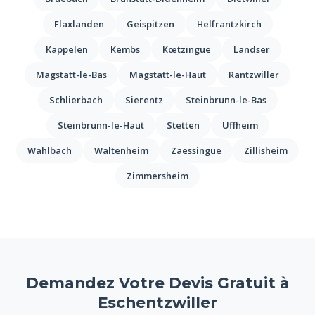
Flaxlanden
Geispitzen
Helfrantzkirch
Kappelen
Kembs
Kœtzingue
Landser
Magstatt-le-Bas
Magstatt-le-Haut
Rantzwiller
Schlierbach
Sierentz
Steinbrunn-le-Bas
Steinbrunn-le-Haut
Stetten
Uffheim
Wahlbach
Waltenheim
Zaessingue
Zillisheim
Zimmersheim
Demandez Votre Devis Gratuit à
Eschentzwiller