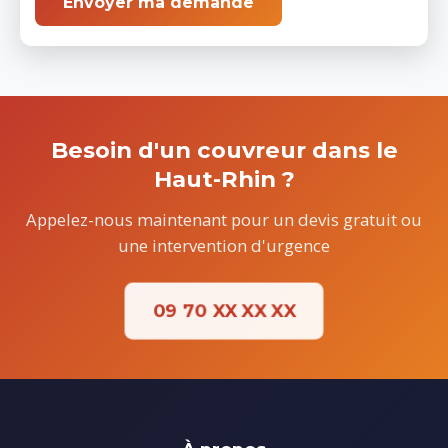
Envoyer ma demande
Besoin d'un couvreur dans le
Haut-Rhin ?
Appelez-nous maintenant pour un devis gratuit ou
une intervention d'urgence
09 70 XX XX XX