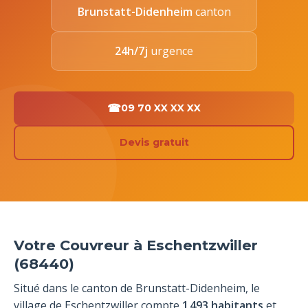
Brunstatt-Didenheim
canton
24h/7j
urgence
09 70 XX XX XX
Devis gratuit
Votre Couvreur à Eschentzwiller
(68440)
Situé dans le canton de Brunstatt-Didenheim, le
village de Eschentzwiller compte
1 493 habitants
et