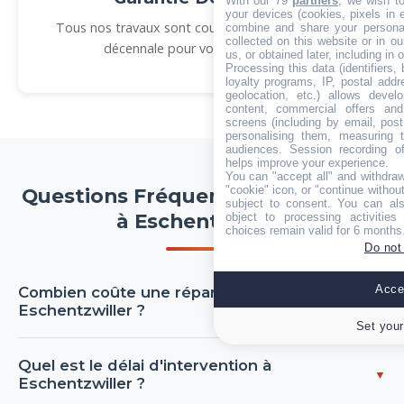
With our 79
partners
, we wish t
your devices (cookies, pixels in em
Tous nos travaux sont couverts par une garantie
combine and share your personal
collected on this website or in o
décennale pour votre tranquillité.
us, or obtained later, including in 
Processing this data (identifiers,
loyalty programs, IP, postal add
geolocation, etc.) allows devel
content, commercial offers an
screens (including by email, pos
personalising them, measuring t
audiences. Session recording of
helps improve your experience.
You can "accept all" and withdraw
"cookie" icon, or "continue without
Questions Fréquentes — Couvreur
subject to consent. You can als
à Eschentzwiller
object to processing activitie
choices remain valid for 6 months
Do not
Accep
Combien coûte une réparation de toiture à
Eschentzwiller ?
Set your
Le coût d'une réparation de toiture à Eschentzwiller
Quel est le délai d'intervention à
dépend de la nature et de l'étendue des dégâts. Une
Eschentzwiller ?
réparation simple (remplacement de quelques tuiles)